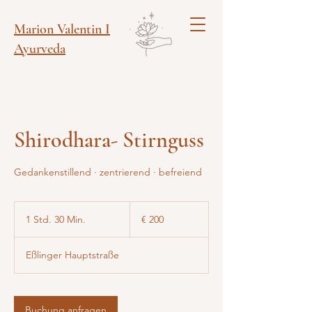
Marion Valentin I
Ayurveda
Shirodhara- Stirnguss
Gedankenstillend · zentrierend · befreiend
200
Euro
1 Std. 30 Min.
1
€ 200
S
t
Eßlinger Hauptstraße
d
3
0
M
Buchung anfragen